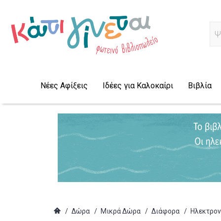
Α
Νέες Αφίξεις
Ιδέες για Καλοκαίρι
Βιβλία
/
Δώρα
/
Μικρά Δώρα
/
Διάφορα
/
Ηλεκτρον