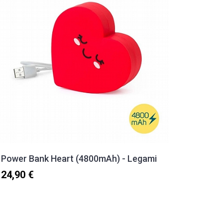
Power Bank Heart (4800mAh) - Legami
Power 
24,90 €
25,90 